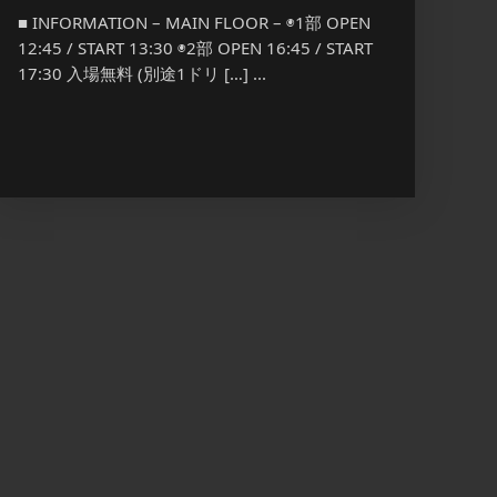
[OPEN] 
■ INFORMATION – MAIN FLOOR – ◉1部 OPEN
¥1,00
12:45 / START 13:30 ◉2部 OPEN 16:45 / START
17:30 入場無料 (別途1ドリ […] ...