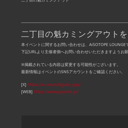
■ INFORMATION – MAIN FLOOR – [OPEN]
– 17:00 [FEE] DOOR: ¥3,500/1d [GENRE] 
GENRE [C […] ...
二丁目の魁カミングアウトを
本イベントに関するお問い合わせは、AiSOTOPE LOUN
下記URLより主催者側へお問い合わせいただきますようお
※掲載されている内容は変更する可能性がございます。
最新情報はイベントのSNSアカウントをご確認ください。
[X]
https://x.com/sakigake_gay/
[WEB]
https://www.gayidol.jp/