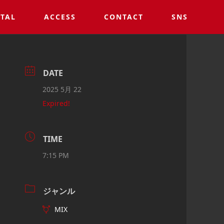
TAL
ACCESS
CONTACT
SNS
DATE
2025 5月 22
Expired!
TIME
7:15 PM
ジャンル
MIX