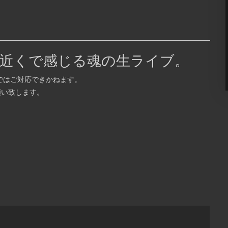
[OPEN] 21:00 – 4:00 [FEE] DOOR: ¥3,000/1D
 12:30
9mon Discount: ¥2,500/1 […] ...
ALL
近くで感じる魂の生ライブ。
GEではご対応できかねます。
願い致します。