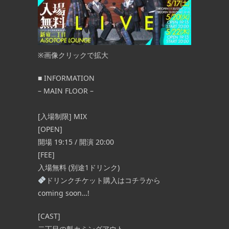
※画像クリックで拡大
■
INFORMATION
– MAIN FLOOR –
15
8月
[入場制限] MIX
[OPEN]
12:30 PM -
開場 19:15 / 開演 20:00
5:00 PM
[FEE]
入場無料 (別途1ドリンク)
ドリンクチケット購入はコチラから
coming soon…!
good bye no end
 – [入場制限] MIX
[CAST]
300/1Drink SNS・
summer
[G […] ...
二丁目の魁カミングアウト