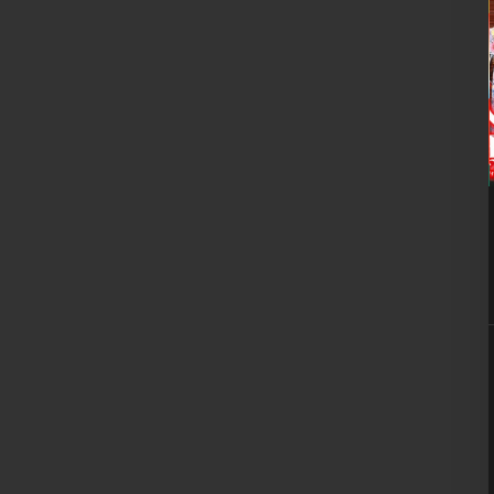
10
8月
9:00 PM
YOROZ BEAT -1st
Anniversary-
■ INFORMATION – ALL FLOOR – [入場制限] MIX