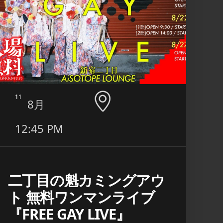
11
12
8月
12:45 PM
8:0
二丁目の魁カミングアウ
日本
ト 無料ワンマンライブ
江
『FREE GAY LIVE』
■ INFO