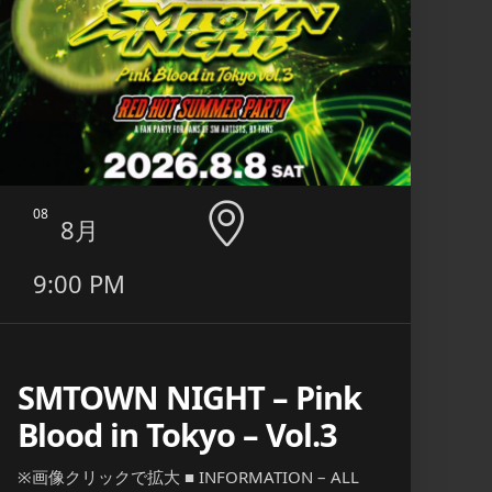
08
09
8月
9:00 PM
6:0
11:
SMTOWN NIGHT – Pink
Blood in Tokyo – Vol.3
エ
※画像クリックで拡大 ■ INFORMATION – ALL
■ INF