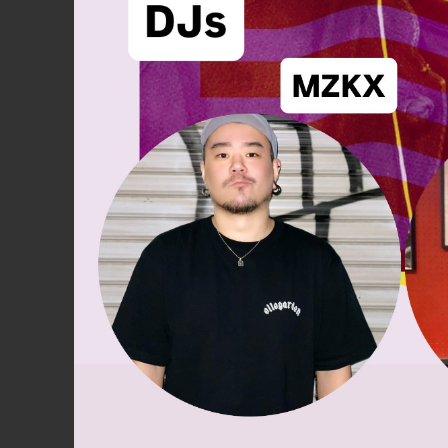
12
8月
8:00 PM
ングアウ
日本歌謡酒場 二代目ヒ
ライブ
江
E』
■ INFORMATION – SUB FLOOR – [入場制限