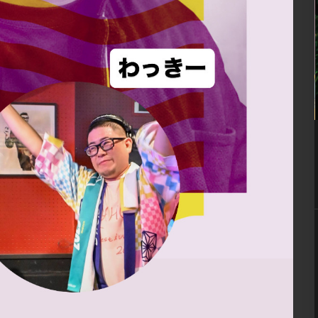
07
8月
9:00 PM
ロ
globe nite ’26 / ケツメイ
シナイト
] MIX
※画像クリックで拡大 ■ INFORMATION – ALL