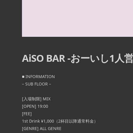
[OPEN] 20:00 – 24:00 [FEE] 1st DRINK
 – ◉1部 OPEN
¥1,000（2杯目以降は通常料 […] ...
16:45 / START
AiSO BAR -おーいし1人営
■ INFORMATION
– SUB FLOOR –
[入場制限] MIX
[OPEN] 19:00
[FEE]
1st Drink ¥1,000（2杯目以降通常料金）
[GENRE] ALL GENRE