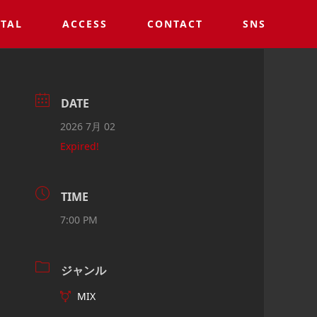
TAL
ACCESS
CONTACT
SNS
DATE
2026 7月 02
Expired!
TIME
7:00 PM
ジャンル
MIX