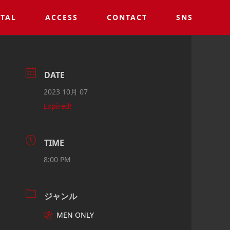
TAL
ACCESS
CONTACT
SNS
DATE
2023 10月 07
Expired!
TIME
8:00 PM
ジャンル
MEN ONLY