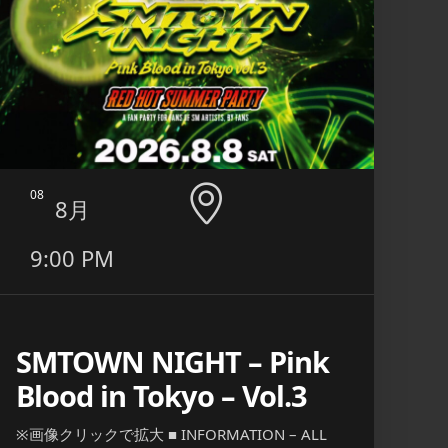
08
09
8月
9:00 PM
6:0
11:
SMTOWN NIGHT – Pink
Blood in Tokyo – Vol.3
エ
※画像クリックで拡大 ■ INFORMATION – ALL
■ INF