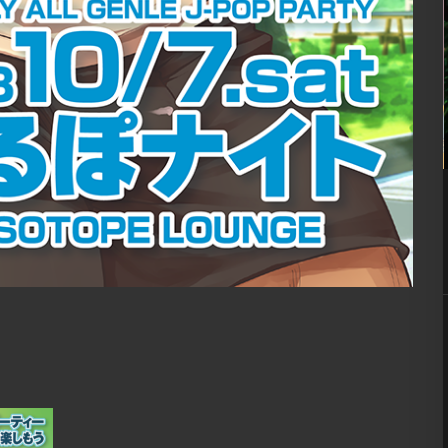
07
8月
9:00 PM
ロ
globe nite ’26 / ケツメイ
シナイト
] MIX
※画像クリックで拡大 ■ INFORMATION – ALL