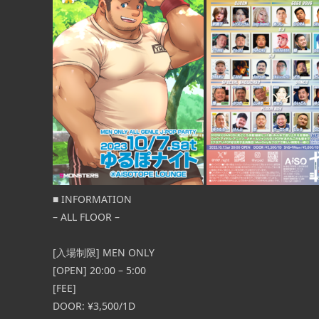
[OPEN] 20:00 – 24:00 [FEE] 1st DRINK
 – ◉1部 OPEN
¥1,000（2杯目以降は通常料 […] ...
16:45 / START
■ INFORMATION
– ALL FLOOR –
[入場制限] MEN ONLY
[OPEN] 20:00 – 5:00
[FEE]
DOOR: ¥3,500/1D