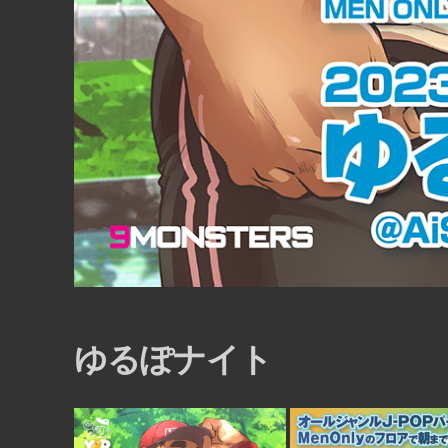
12
8月
8:00 PM
ゆるぽナイト
ングアウ
日本歌謡酒場 二代目ヒ
ライブ
江
E』
■ INFORMATION – SUB FLOOR – [入場制限