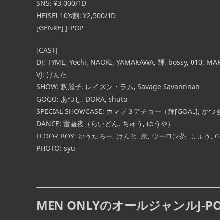
SNS: ¥3,000/1D
HEISEI 10’s割: ¥2,500/1D
[GENRE] J-POP
[CAST]
DJ: TYME, Yochi, NAOKI, YAMAKAWA, 輝, bossy, 010, MA
VJ: けんた
SHOW: 釈麗子, レイズン・ラム, Savage Savannnah
GOGO: あつし, DORA, shuto
SPECIAL SHOWCASE: カマブ３アチョー（輝[GOAL], かつ
DANCE: 雷昼夜（らいどん, ちゅう, ゆうや）
FLOOR BOY: ゆうたろー, けんと, 京, ウーロン茶, しょう, 
PHOTO: syu
MEN ONLYのオールジャンルJ-PO