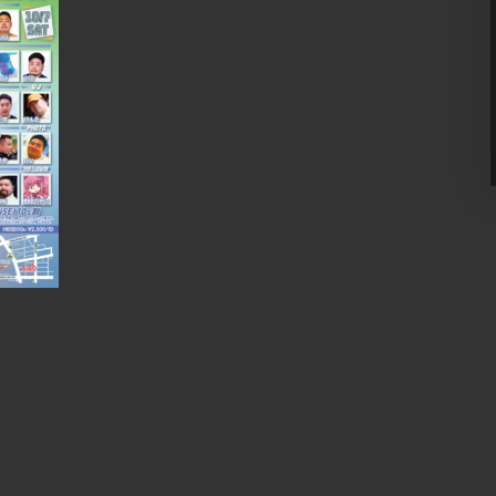
FLOOR – [入場制限] MIX [OPEN] 21:00 – 5:00
[FEE] DOOR ¥3,800 / 1D SNS & 9 […] ...