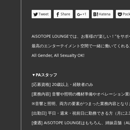
Tweet
Share
+1
Hatena
Pock
AiSOTOPE LOUNGEでは、お客様の“楽しい！”をサ
最高のエンターテイメント空間で
一緒に働いてくれる
All Gender, All Sexualty OK!
▼PAスタッフ
[応募資格] 20歳以上・経験者のみ
[業務内容] 音響や照明の機材準備やオペレーション業
※音響と照明、両方の要素がつまった業務内容となり
[出勤日] 平日・週末・祝前日に勤務できる方（月に2.
[優遇] AiSOTOPE LOUNGEはもちろん、姉妹店舗（ALA