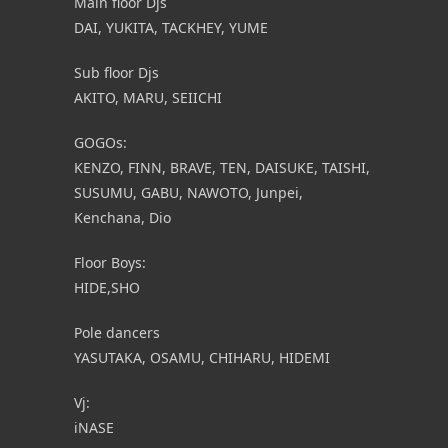
Main floor Djs
DAI, YUKITA, TACKHEY, YUME
Sub floor Djs
AKITO, MARU, SEIICHI
GOGOs:
KENZO, FINN, BRAVE, TEN, DAISUKE, TAISHI,
SUSUMU, GABU, NAWOTO, Junpei,
Kenchana, Dio
Floor Boys:
HIDE,SHO
Pole dancers
YASUTAKA, OSAMU, CHIHARU, HIDEMI
Vj:
iNASE