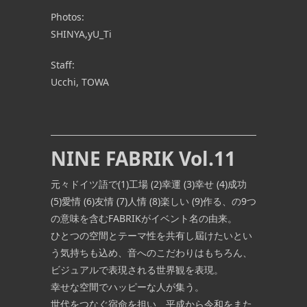
Photos:
SHINYA,yU_Ti
Staff:
Ucchi, TOWA
NINE FABRIK Vol.11
元々ドイツ語で(1)工場 (2)幸運 (3)幸せ (4)成功
(5)愛情 (6)友情 (7)人情 (8)楽しい (9)作る、の9つ
の意味を含むFABRIKがイベント名の由来。
ひとつの空間とテーマ性を共有し屆けたいとい
う気持ちも込め、音へのこだわりはもちろん、
ビジュアルで表現される世界観を表現。
幸せな空間でハッピーな人が集う。
世代をつなぐ宿命を担い、平成から令和をまた