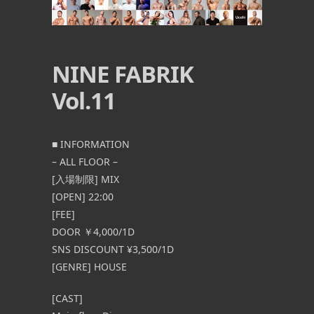
NINE FABRIK
Vol.11
■ INFORMATION
– ALL FLOOR –
[入場制限] MIX
[OPEN] 22:00
[FEE]
DOOR ￥4,000/1D
SNS DISCOUNT ¥3,500/1D
[GENRE] HOUSE
[CAST]