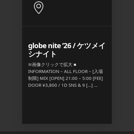
e
globe nite ’26 / ケツメイ
SMTO
シナイト
Blood
R – [入
※画像クリックで拡大 ■
※画像ク
5:00
INFORMATION – ALL FLOOR – [入場
INFORM
（2杯目以降は
制限] MIX [OPEN] 21:00 – 5:00 [FEE]
制限] M
DOOR ¥3,800 / 1D SNS & 9 […] ...
21:00 –
S […] ...