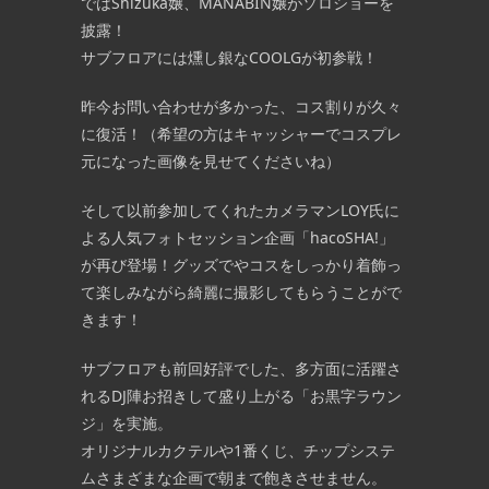
ではShizuka嬢、MANABIN嬢がソロショーを
披露！
サブフロアには燻し銀なCOOLGが初参戦！
昨今お問い合わせが多かった、コス割りが久々
に復活！（希望の方はキャッシャーでコスプレ
元になった画像を見せてくださいね）
そして以前参加してくれたカメラマンLOY氏に
よる人気フォトセッション企画「hacoSHA!」
が再び登場！グッズでやコスをしっかり着飾っ
て楽しみながら綺麗に撮影してもらうことがで
きます！
サブフロアも前回好評でした、多方面に活躍さ
れるDJ陣お招きして盛り上がる「お黒字ラウン
ジ」を実施。
オリジナルカクテルや1番くじ、チップシステ
ムさまざまな企画で朝まで飽きさせません。