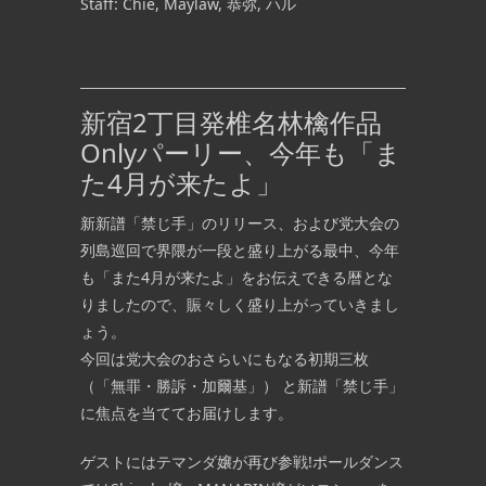
Staff: Chie, Maylaw, 恭弥, ハル
新宿2丁目発椎名林檎作品
Onlyパーリー、今年も「ま
た4月が来たよ」
新新譜「禁じ手」のリリース、および党大会の
列島巡回で界隈が一段と盛り上がる最中、今年
も「また4月が来たよ」をお伝えできる暦とな
りましたので、賑々しく盛り上がっていきまし
ょう。
今回は党大会のおさらいにもなる初期三枚
（「無罪・勝訴・加爾基」） と新譜「禁じ手」
に焦点を当ててお届けします。
ゲストにはテマンダ嬢が再び参戦!ポールダンス