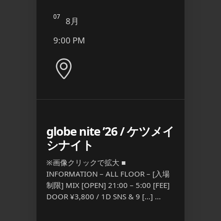
07
08
8月
8
9:00 PM
9:00
e
globe nite ’26 / ケツメイ
SMTO
シナイト
Blood
R – [入
※画像クリックで拡大 ■
※画像ク
5:00
INFORMATION – ALL FLOOR – [入場
INFORM
（2杯目以降は
制限] MIX [OPEN] 21:00 – 5:00 [FEE]
制限] M
DOOR ¥3,800 / 1D SNS & 9 […] ...
21:00 –
S […] ...