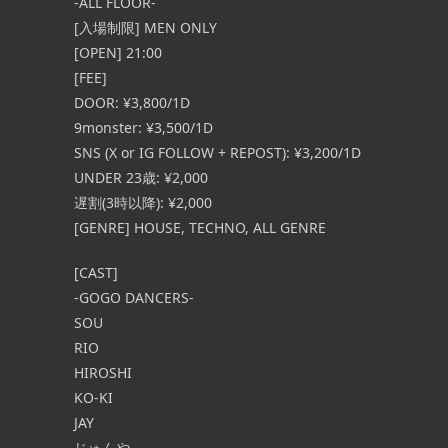
-ALL FLOOR-
[入場制限] MEN ONLY
[OPEN] 21:00
[FEE]
DOOR: ¥3,800/1D
9monster: ¥3,500/1D
SNS (X or IG FOLLOW + REPOST): ¥3,200/1D
UNDER 23歳: ¥2,000
遅割(3時以降): ¥2,000
[GENRE] HOUSE, TECHNO, ALL GENRE
[CAST]
-GOGO DANCERS-
SOU
RIO
HIROSHI
KO-KI
JAY
じゅんや