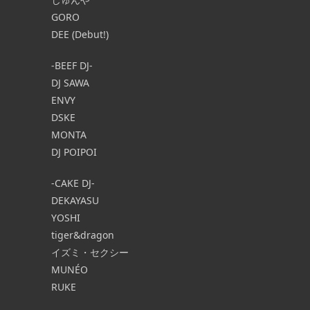
GORO
DEE (Debut!)
-BEEF DJ-
DJ SAWA
ENVY
DSKE
MONTA
DJ POIPOI
-CAKE DJ-
DEKAYASU
YOSHI
tiger&dragon
イズミ・セクシー
MUNÉO
RUKE