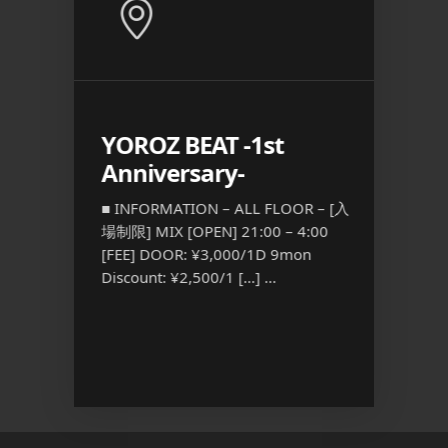
YOROZ BEAT -1st
二丁
Anniversary-
ト 
OR –
『FRE
18:00 –
■ INFORMATION – ALL FLOOR – [入
常：
場制限] MIX [OPEN] 21:00 – 4:00
■ INFO
猫 ど
[FEE] DOOR: ¥3,000/1D 9mon
部 OPEN
Discount: ¥2,500/1 […] ...
OPEN 1
(別途1ドリ