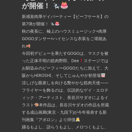
が開催！
新感覚肉厚ゲイパーティー【ビーフケーキ】の
第7弾が開催！
秋の夜長に、極上のハウスミュージック×肉厚
GOGOダンサー×ハイセンスな衣装をご堪能あ
れ
今回初デビューを果たすGOGOは、マスクを被
った正体不明の筋肉野郎、Dee
ステージでは
お馴染みのビーフィーGOGOたちに加えて、大
阪からHIROSHI、そしてじゅんやが初登場
涼しげな眼差しを向ける艶やかな筋肉天使——
フライヤーを飾るのは、伝説的なゲイ・エロテ
ィック・アーティスト、長谷川サダオによるイ
ラスト
本作品は、長谷川サダオの作品を所蔵
する成山画廊(東京・九段下)が今年発表する新
刊画集『アポロン』より拝借
踊るもよし、語らうもよし、メロつくもよし、