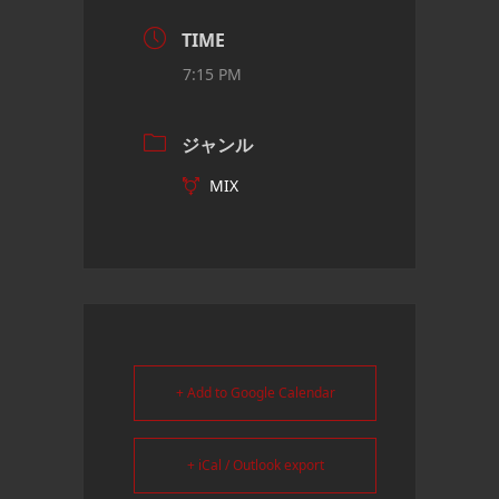
TIME
7:15 PM
ジャンル
MIX
+ Add to Google Calendar
+ iCal / Outlook export