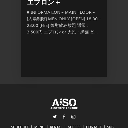
Pink
エプロン＋
YORO
l.3
Anni
■ INFORMATION – MAIN FLOOR –
[入場制限] MEN ONLY [OPEN] 18:00 –
■ INFO
23:00 [FEE] 焼酎飲み放題 通常：
 – [入場
場制限] M
3,500円 エプロン or 大民・黒猫 ど
PEN]
[FEE] 
[…] ...
,800/1D
Discount
Twitter
Facebook
Instagram
SCHEDULE
MENU
RENTAL
ACCESS
CONTACT
SNS