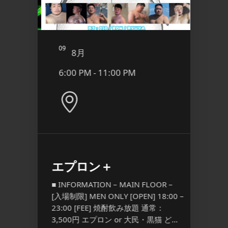
09
10
8月
8
6:00 PM - 11:00 PM
9:00
Pink
エプロン＋
YORO
l.3
Anni
■ INFORMATION – MAIN FLOOR –
[入場制限] MEN ONLY [OPEN] 18:00 –
■ INFO
23:00 [FEE] 焼酎飲み放題 通常：
 – [入場
場制限] M
3,500円 エプロン or 大民・黒猫 ど
PEN]
[FEE] 