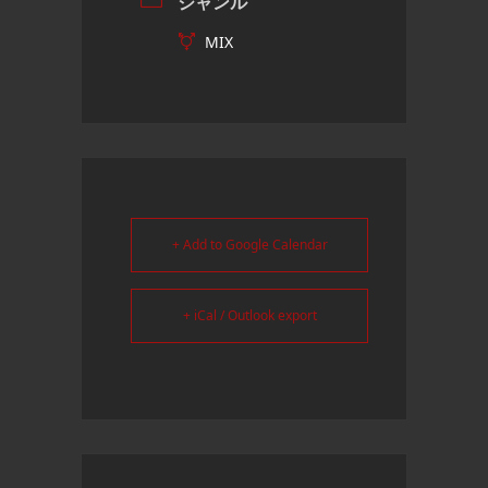
ジャンル
MIX
+ Add to Google Calendar
+ iCal / Outlook export