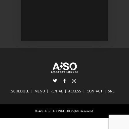
[…] ...
,800/1D
Discount
Twitter
Facebook
Instagram
SCHEDULE
MENU
RENTAL
ACCESS
CONTACT
SNS
©
AiSOTOPE LOUNGE
. All Rights Reserved.