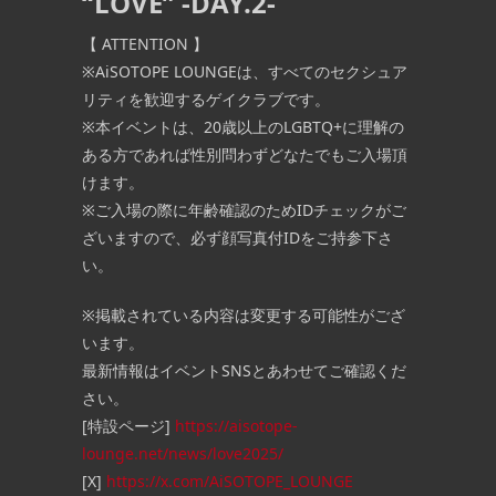
“LOVE” -DAY.2-
【 ATTENTION 】
※AiSOTOPE LOUNGEは、すべてのセクシュア
リティを歓迎するゲイクラブです。
※本イベントは、20歳以上のLGBTQ+に理解の
ある方であれば性別問わずどなたでもご入場頂
けます。
※ご入場の際に年齢確認のためIDチェックがご
ざいますので、必ず顔写真付IDをご持参下さ
い。
※掲載されている内容は変更する可能性がござ
います。
最新情報はイベントSNSとあわせてご確認くだ
さい。
[特設ページ]
https://aisotope-
lounge.net/news/love2025/
[X]
https://x.com/AiSOTOPE_LOUNGE