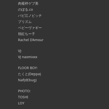
肉襦袢ゲブ美
のぼる.co
バビ江ノビッチ
プリズム
ベビーヴァギー
頬紅ちー子
Rachel D’Amour
VJ:
VJ naomixxx
FLOOR BOY:
たくと(Deppa)
Naf(dEbug)
PHOTO:
TOSHI
LOY