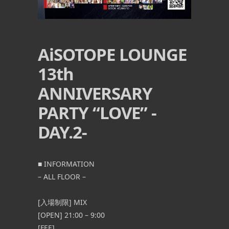
AiSOTOPE LOUNGE
13th
ANNIVERSARY
PARTY “LOVE” -
DAY.2-
■ INFORMATION
– ALL FLOOR –
[入場制限] MIX
[OPEN] 21:00 – 9:00
[FEE]