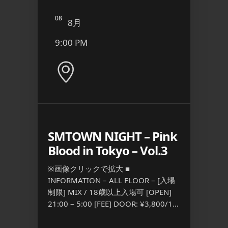
08
09
8月
8
9:00 PM
6:00
 ケツメイ
SMTOWN NIGHT – Pink
エプ
Blood in Tokyo – Vol.3
■ INFO
[入場制限]
※画像クリックで拡大 ■
23:00
 – [入場
INFORMATION – ALL FLOOR – [入場
3,500
 [FEE]
制限] MIX / 18歳以上入場可 [OPEN]
[…] ...
 ...
21:00 – 5:00 [FEE] DOOR: ¥3,800/1D
S […] ...