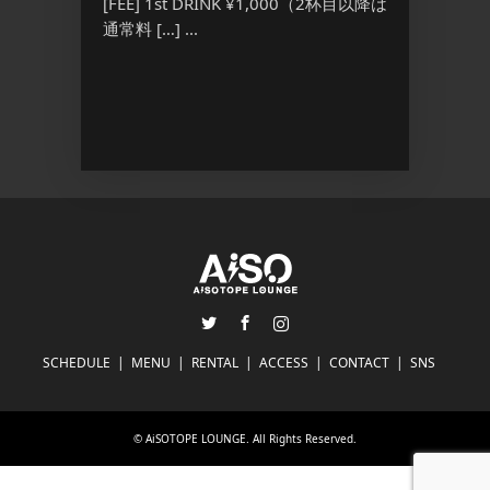
[FEE] 1st DRINK ¥1,000（2杯目以降は
0 ◉2部
通常料 […] ...
 入場無料
Twitter
Facebook
Instagram
SCHEDULE
MENU
RENTAL
ACCESS
CONTACT
SNS
©
AiSOTOPE LOUNGE
. All Rights Reserved.