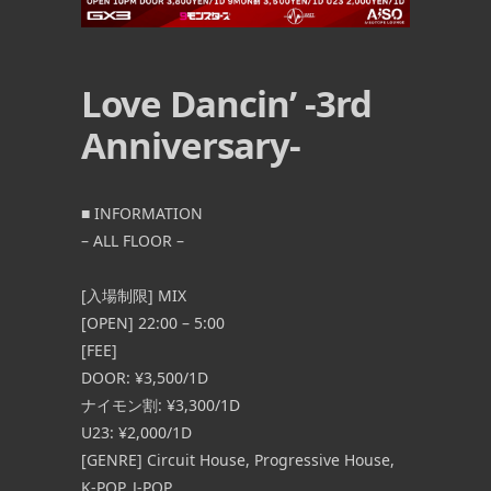
Love Dancin’ -3rd
Anniversary-
■ INFORMATION
– ALL FLOOR –
[入場制限] MIX
[OPEN] 22:00 – 5:00
[FEE]
DOOR: ¥3,500/1D
ナイモン割: ¥3,300/1D
U23: ¥2,000/1D
[GENRE] Circuit House, Progressive House,
K-POP, J-POP