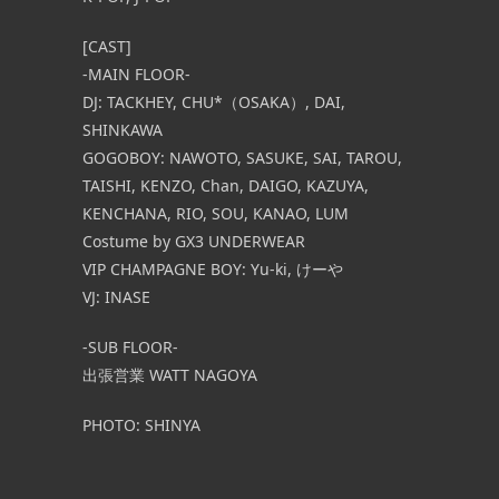
[CAST]
-MAIN FLOOR-
DJ: TACKHEY, CHU*（OSAKA）, DAI,
SHINKAWA
GOGOBOY:
NAWOTO, SASUKE, SAI, TAROU,
TAISHI, KENZO, Chan, DAIGO, KAZUYA,
KENCHANA, RIO, SOU, KANAO, LUM
Costume by GX3 UNDERWEAR
VIP CHAMPAGNE BOY:
Yu-ki, けーや
VJ: INASE
-SUB FLOOR-
出張営業 WATT NAGOYA
PHOTO: SHINYA