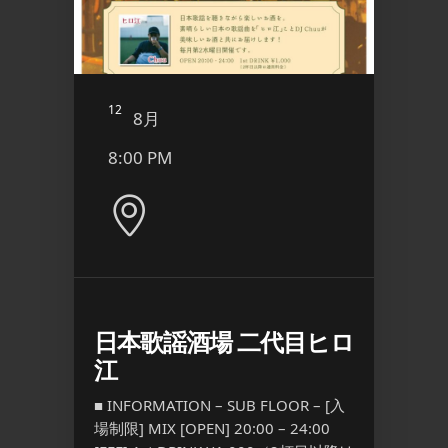
12
13
8月
8
8:00 PM
3:00
グアウ
日本歌謡酒場 二代目ヒロ
こて
イブ
江
■ INFO
[入場制限]
■ INFORMATION – SUB FLOOR – [入
21:30 [
場制限] MIX [OPEN] 20:00 – 24:00
OR – ◉1
[…] ...