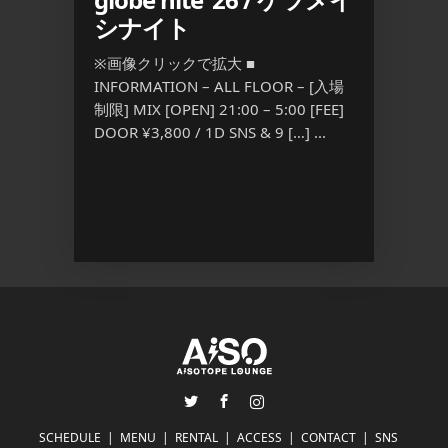
シナイト
Blood
R – [入
※画像クリックで拡大 ■
※画像ク
5:00
INFORMATION – ALL FLOOR – [入場
INFORM
（2杯目以降は
制限] MIX [OPEN] 21:00 – 5:00 [FEE]
制限] M
DOOR ¥3,800 / 1D SNS & 9 […] ...
21:00 –
S […] ...
Twitter
Facebook
Instagram
SCHEDULE
MENU
RENTAL
ACCESS
CONTACT
SNS