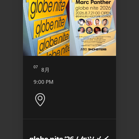
07
08
8月
8
9:00 PM
9:00
e
globe nite ’26 / ケツメイ
SMTO