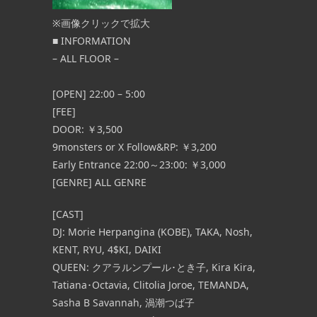
※画像クリックで拡大
■ INFORMATION
– ALL FLOOR –
[OPEN] 22:00 – 5:00
[FEE]
DOOR: ￥3,500
9monsters or X Follow&RP: ￥3,200
Early Entrance 22:00～23:00: ￥3,000
[GENRE] ALL GENRE
[CAST]
DJ: Morie Herpangina (KOBE), TAKA, Nosh,
KENT, RYU, 4$KI, DAIKI
QUEEN: クアラルンプール･とき子, Kira Kira,
Tatiana･Octavia, Clitolia Joroe, TEMANDA,
Sasha B Savannah, 渦潮つば子