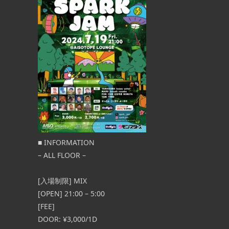
[OPEN] 20:00 – 24:00 [FEE] 1st DRINK
 – ◉1部 OPEN
¥1,000（2杯目以降は通常料 […] ...
16:45 / START
■ INFORMATION
– ALL FLOOR –
[入場制限] MIX
[OPEN] 21:00 – 5:00
[FEE]
DOOR: ¥3,000/1D