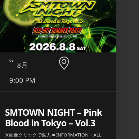
08
09
8月
9:00 PM
6:0
11:
SMTOWN NIGHT – Pink
Blood in Tokyo – Vol.3
エ
※画像クリックで拡大 ■ INFORMATION – ALL
■ INF