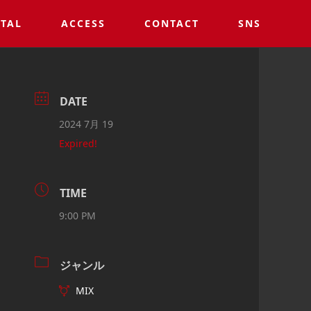
TAL
ACCESS
CONTACT
SNS
DATE
2024 7月 19
Expired!
TIME
9:00 PM
ジャンル
MIX