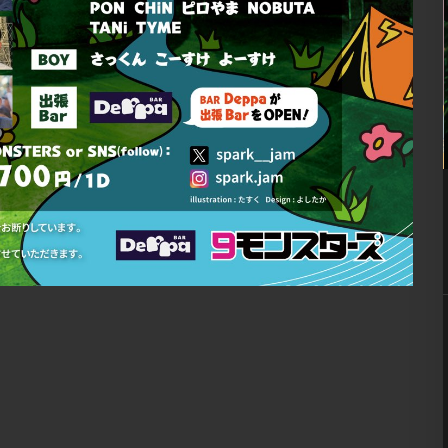
07
8月
9:00 PM
ロ
globe nite ’26 / ケツメイ
シナイト
] MIX
※画像クリックで拡大 ■ INFORMATION – ALL