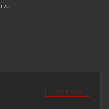
ません。
+ iCal / Outlook export