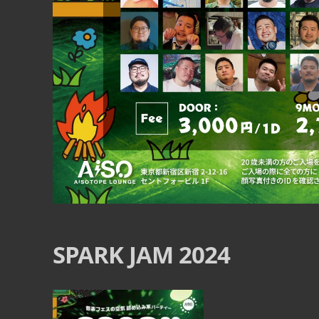
12
8月
8:00 PM
SPARK JAM 2024
ングアウ
日本歌謡酒場 二代目ヒ
ライブ
江
E』
■ INFORMATION – SUB FLOOR – [入場制限