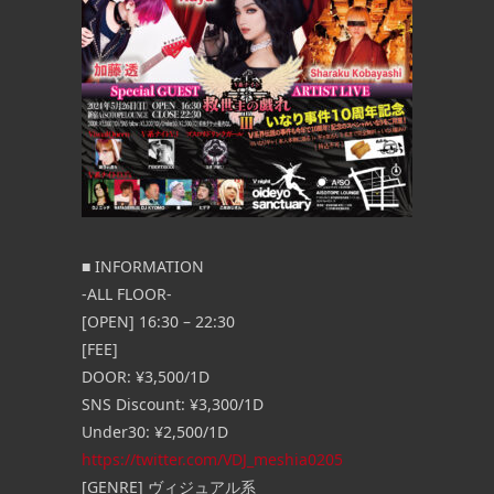
■ INFORMATION
-ALL FLOOR-
[OPEN] 16:30 – 22:30
[FEE]
DOOR: ¥3,500/1D
SNS Discount: ¥3,300/1D
Under30: ¥2,500/1D
https://twitter.com/VDJ_meshia0205
[GENRE] ヴィジュアル系