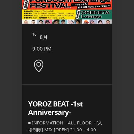
10
11
8月
8
9:00 PM
12:4
YOROZ BEAT -1st
二丁
Anniversary-
ト 
OR –
『FRE
18:00 –
■ INFORMATION – ALL FLOOR – [入
常：
場制限] MIX [OPEN] 21:00 – 4:00
■ INFO