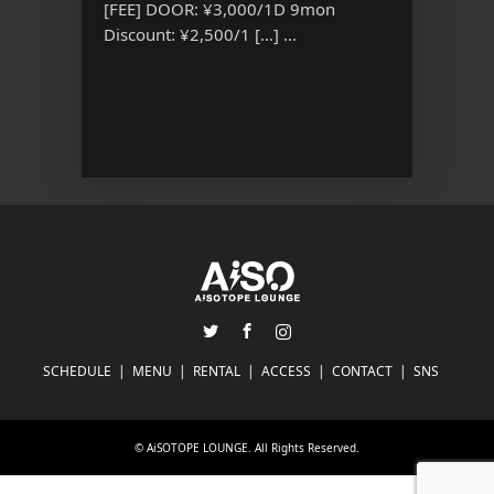
猫 ど
[FEE] DOOR: ¥3,000/1D 9mon
部 OPEN
Discount: ¥2,500/1 […] ...
OPEN 1
(別途1ドリ
Twitter
Facebook
Instagram
SCHEDULE
MENU
RENTAL
ACCESS
CONTACT
SNS
©
AiSOTOPE LOUNGE
. All Rights Reserved.