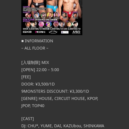
■ INFORMATION
– ALL FLOOR –
[入場制限] MIX
[OPEN] 22:00 – 5:00
[FEE]
DOOR: ¥3,500/1D
9MONSTERS DISCOUNT: ¥3,300/1D
[GENRE] HOUSE, CIRCUIT HOUSE, KPOP,
JPOP, TOP40
[CAST]
DJ: CHU*, YUME, DAI, KAZUbou, SHINKAWA