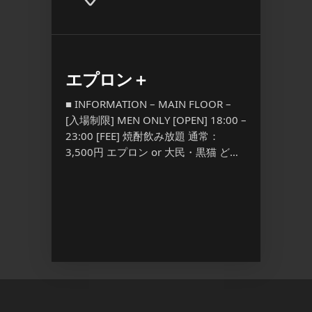
Pink
エプロン＋
YORO
l.3
Anni
■ INFORMATION – MAIN FLOOR –
[入場制限] MEN ONLY [OPEN] 18:00 –
■ INFO
23:00 [FEE] 焼酎飲み放題 通常：
 – [入場
場制限] M
3,500円 エプロン or 大民・黒猫 ど
PEN]
[FEE] 
[…] ...
,800/1D
Discount