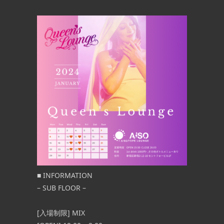
■ INFORMATION
– SUB FLOOR –
[入場制限] MIX