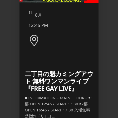
11
12
8月
8
12:45 PM
8:00
二丁目の魁カミングアウ
日本
ト 無料ワンマンライブ
江
『FREE GAY LIVE』
R – [入
■ INFO
:00
場制限] M
■ INFORMATION – MAIN FLOOR – ◉1
n
[FEE] 
部 OPEN 12:45 / START 13:30 ◉2部
通常料 […
OPEN 16:45 / START 17:30 入場無料
(別途1ドリ […] ...