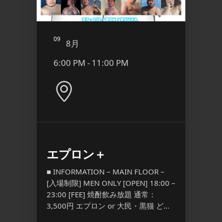
09
10
8月
8
6:00 PM - 11:00 PM
9:00
Pink
エプロン＋
YORO
l.3
Anni
■ INFORMATION – MAIN FLOOR –
[入場制限] MEN ONLY [OPEN] 18:00 –
■ INFO
23:00 [FEE] 焼酎飲み放題 通常：
 – [入場
場制限] M
3,500円 エプロン or 大民・黒猫 ど
PEN]
[FEE] 
[…] ...
,800/1D
Discount