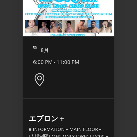
09
10
8月
8
6:00 PM - 11:00 PM
9:00
Pink
エプロン＋
YORO
l.3
Anni
■ INFORMATION – MAIN FLOOR –
[入場制限] MEN ONLY [OPEN] 18:00 –