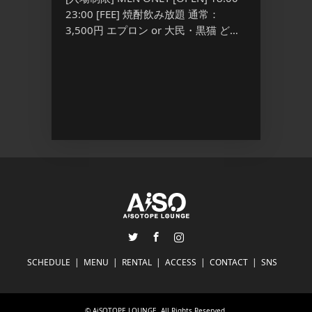
■ INFO
23:00 [FEE] 焼酎飲み放題 通常：
 – [入場
場制限] M
3,500円 エプロン or 大民・黒猫 ど
PEN]
[FEE] 
[…] ...
,800/1D
Discount
Twitter
Facebook
Instagram
SCHEDULE
MENU
RENTAL
ACCESS
CONTACT
SNS
©
AiSOTOPE LOUNGE
. All Rights Reserved.