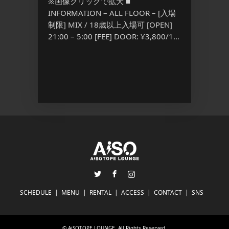
※画像クリックで拡大 ■
23:00
 – [入場
INFORMATION – ALL FLOOR – [入場
3,500
 [FEE]
制限] MIX / 18歳以上入場可 [OPEN]
[…] ...
 ...
21:00 – 5:00 [FEE] DOOR: ¥3,800/1D
S […] ...
Twitter
Facebook
Instagram
SCHEDULE
MENU
RENTAL
ACCESS
CONTACT
SNS
©
AiSOTOPE LOUNGE
. All Rights Reserved.