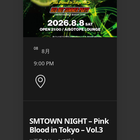
08
09
8月
8
9:00 PM
6:00
 ケツメイ
SMTOWN NIGHT – Pink
エプ
Blood in Tokyo – Vol.3
■ INFO
[入場制限]