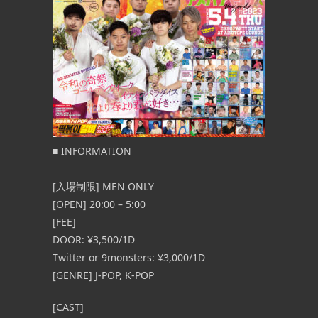
■ INFORMATION
[入場制限] MEN ONLY
[OPEN] 20:00 – 5:00
[FEE]
DOOR: ¥3,500/1D
Twitter or 9monsters: ¥3,000/1D
[GENRE] J-POP, K-POP
[CAST]