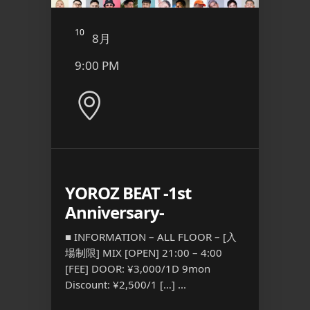
10
11
8月
8
9:00 PM
12:4
YOROZ BEAT -1st
二丁
Anniversary-
ト 
OR –
『FRE
18:00 –
■ INFORMATION – ALL FLOOR – [入
常：
場制限] MIX [OPEN] 21:00 – 4:00
■ INFO
猫 ど
[FEE] DOOR: ¥3,000/1D 9mon
部 OPEN
Discount: ¥2,500/1 […] ...
OPEN 1
(別途1ドリ