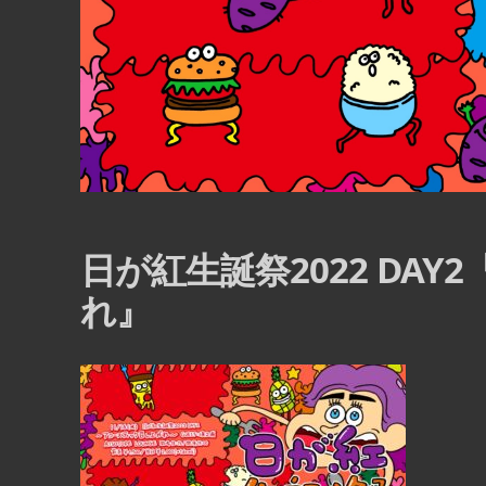
日が紅生誕祭2022 DA
れ』