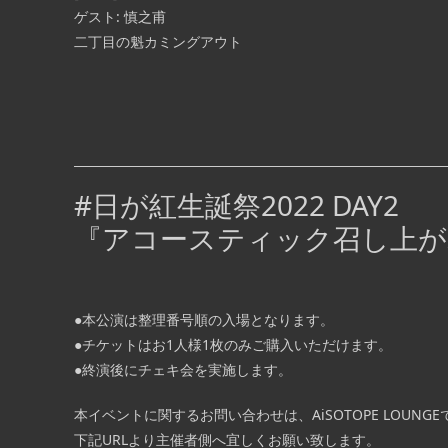
R: ¥3,000/1D
ゲスト: 慎之甫
■ INFORMATION – MAIN FLOOR – ◉1部 O
二丁目の魁カミングアウト
12:45 / START 13:30 ◉2部 OPEN 16:45 / S
17:30 入場無料 (別途1ドリ […] ...
#日が紅生誕祭2022 DAY2
『アコースティック召し上が
●本公演は整理番号順の入場となります。
●チケットはお1人様1枚のみご購入いただけます。
●終演後にチェキ会を実施します。
本イベントに関するお問い合わせは、AiSOTOPE LOUN
下記URLより主催者側へ宜しくお願い致します。