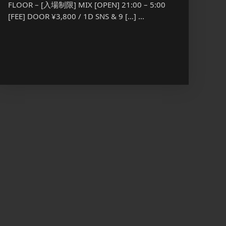
FLOOR – [入場制限] MIX [OPEN] 21:00 – 5:00
FLOOR
[FEE] DOOR ¥3,800 / 1D SNS & 9 […] ...
[OPEN] 
[…] ...