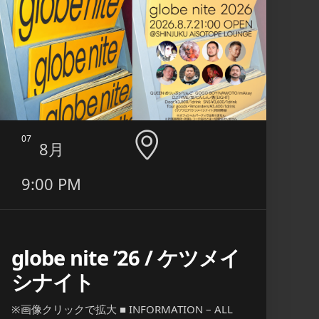
07
08
8月
9:00 PM
9:0
globe nite ’26 / ケツメイ
SMT
シナイト
Bloo
※画像クリックで拡大 ■ INFORMATION – ALL
※画像クリ