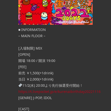
■
INFORMATION
– MAIN FLOOR –
[入場制限] MIX
11
8月
[OPEN]
開場 18:00 / 開演 19:00
12:45 PM
[FEE]
前売 ￥1,500(+1drink)
当日 ￥2,000(+1drink)
11/2(水) 20:00より先行抽選受付開始！
二丁目の魁カミングア
https://t.livepocket.jp/e/kurenaibirthday20221116
ト 無料ワンマンライ
[GENRE] J-POP, IDOL
『FREE GAY LIVE』
 – [入場制限] MIX
[CAST]