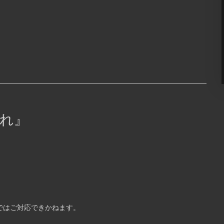
[OPEN] 20:00 – 25:00 [FEE] 1st DRINK
PEN
¥1,500（2杯目以降は通常料金）＋Sticker [ […] ...
TART
れ』
GEではご対応できかねます。