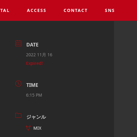
TAL
ACCESS
CONTACT
SNS
DATE
2022 11月 16
Expired!
TIME
6:15 PM
ジャンル
MIX