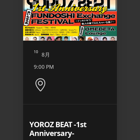
10
11
8月
8
9:00 PM
12:4
YOROZ BEAT -1st
二丁
Anniversary-
ト 
OR –