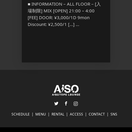
『FRE
18:00 –
■ INFORMATION – ALL FLOOR – [入
常：
場制限] MIX [OPEN] 21:00 – 4:00
■ INFO
猫 ど
[FEE] DOOR: ¥3,000/1D 9mon
部 OPEN
Discount: ¥2,500/1 […] ...
OPEN 1
(別途1ドリ
Twitter
Facebook
Instagram
SCHEDULE
MENU
RENTAL
ACCESS
CONTACT
SNS