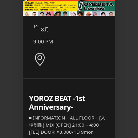
10
11
8月
8
9:00 PM
12:4
YOROZ BEAT -1st
二丁
Anniversary-
ト 
OR –
『FRE
18:00 –
■ INFORMATION – ALL FLOOR – [入
常：
場制限] MIX [OPEN] 21:00 – 4:00
■ INFO
猫 ど
[FEE] DOOR: ¥3,000/1D 9mon
部 OPEN