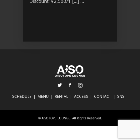
Discount: ¥2,500/1 […] ...
OPEN 1
(別途1ドリ
Twitter
Facebook
Instagram
SCHEDULE
MENU
RENTAL
ACCESS
CONTACT
SNS
©
AiSOTOPE LOUNGE
. All Rights Reserved.