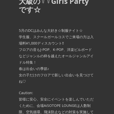
大級の♀♀Girls Party
です☆
5月のDCはみんな大好き☆制服ナイト☆
学生服、スクールガールコスでご来場の方は入
場料¥1,000ディスカウント‼
フロアの音もJ-POP、K-POP、洋楽ビルボード
などジャンルの枠を越えたオールジャンルアイ
ドル特集！
春は出会いの季節♪
女の子だけのフロアで新しい出会いを見つけて
ね♡
Caution:
皆様に安心、安全にイベントを楽しんでいただ
くために、会場AiSOTOPE LOUNGEは人数制
限、空気循環、飛沫防止などの対策を実施して