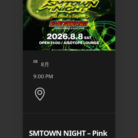
08
09
8月
8
9:00 PM
6:00
 ケツメイ
SMTOWN NIGHT – Pink
エプ