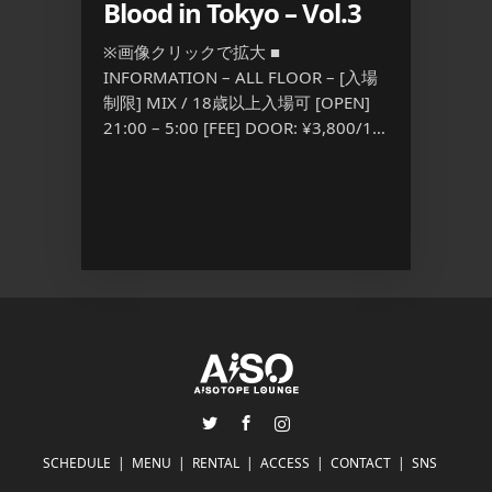
Blood in Tokyo – Vol.3
■ INFO
[入場制限]
※画像クリックで拡大 ■
23:00
 – [入場
INFORMATION – ALL FLOOR – [入場
3,500
 [FEE]
制限] MIX / 18歳以上入場可 [OPEN]
[…] ...
 ...
21:00 – 5:00 [FEE] DOOR: ¥3,800/1D
S […] ...
Twitter
Facebook
Instagram
SCHEDULE
MENU
RENTAL
ACCESS
CONTACT
SNS