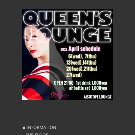
◾︎ INFORMATION
– SUB FLOOR –