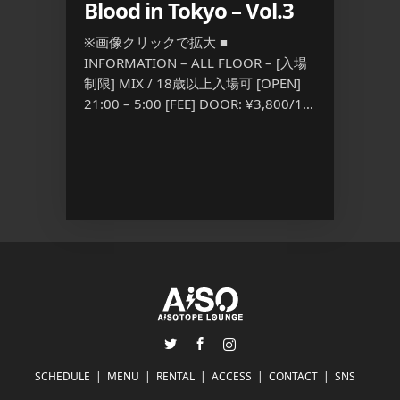
Blood in Tokyo – Vol.3
■ INFO
[入場制限]
※画像クリックで拡大 ■
23:00
 – [入場
INFORMATION – ALL FLOOR – [入場
3,500
 [FEE]
制限] MIX / 18歳以上入場可 [OPEN]
[…] ...
 ...
21:00 – 5:00 [FEE] DOOR: ¥3,800/1D
S […] ...
Twitter
Facebook
Instagram
SCHEDULE
MENU
RENTAL
ACCESS
CONTACT
SNS