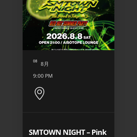
08
09
8月
8
9:00 PM
6:00
 ケツメイ
SMTOWN NIGHT – Pink
エプ