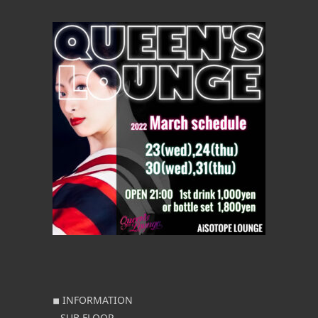
◾︎ INFORMATION
– SUB FLOOR –