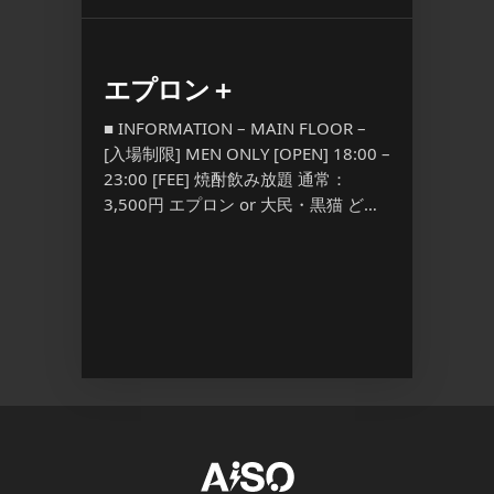
Pink
エプロン＋
YORO
l.3
Anni
■ INFORMATION – MAIN FLOOR –
[入場制限] MEN ONLY [OPEN] 18:00 –
■ INFO
23:00 [FEE] 焼酎飲み放題 通常：
 – [入場
場制限] M
3,500円 エプロン or 大民・黒猫 ど
PEN]
[FEE] 
[…] ...
,800/1D
Discount