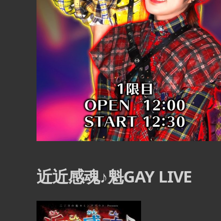
12
8月
8:00 PM
ングアウ
日本歌謡酒場 二代目ヒ
ライブ
江
E』
■ INFORMATION – SUB FLOOR – [入場制限
近近感魂♪魁GAY LIVE
[OPEN] 20:00 – 24:00 [FEE] 1st DRINK
 – ◉1部 OPEN
¥1,000（2杯目以降は通常料 […] ...
16:45 / START