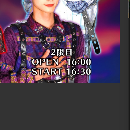
07
8月
9:00 PM
ロ
globe nite ’26 / ケツメイ
シナイト
] MIX
※画像クリックで拡大 ■ INFORMATION – ALL
FLOOR – [入場制限] MIX [OPEN] 21:00 – 5:00
[FEE] DOOR ¥3,800 / 1D SNS & 9 […] ...