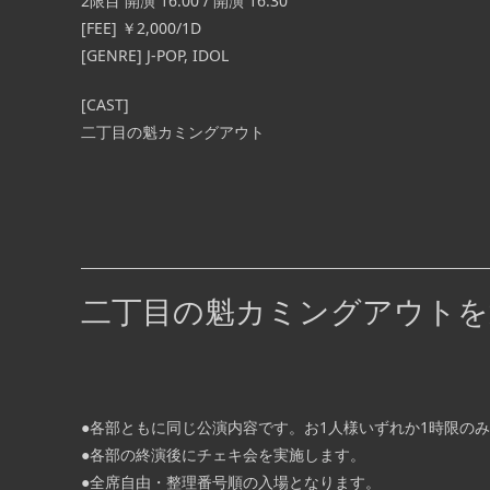
2限目 開演 16:00 / 開演 16:30
[FEE]
￥2,000/1D
[GENRE] J-POP, IDOL
[CAST]
二丁目の魁カミングアウト
二丁目の魁カミングアウトを
●各部ともに同じ公演内容です。お1人様いずれか1時限の
●各部の終演後にチェキ会を実施します。
●全席自由・整理番号順の入場となります。