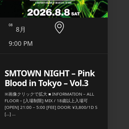
08
09
8月
9:00 PM
6:0
11:
SMTOWN NIGHT – Pink
Blood in Tokyo – Vol.3
エ
※画像クリックで拡大 ■ INFORMATION – ALL
■ INF
FLOOR – [入場制限] MIX / 18歳以上入場可
MEN ON
[OPEN] 21:00 – 5:00 [FEE] DOOR: ¥3,800/1D S
放題 通
[…] ...
[…] ...