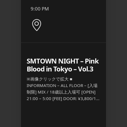
9:00 PM
6:00
 ケツメイ
SMTOWN NIGHT – Pink
エプ
Blood in Tokyo – Vol.3
■ INFO
[入場制限]
※画像クリックで拡大 ■
23:00
 – [入場
INFORMATION – ALL FLOOR – [入場
3,500
 [FEE]
制限] MIX / 18歳以上入場可 [OPEN]
[…] ...
 ...
21:00 – 5:00 [FEE] DOOR: ¥3,800/1D
S […] ...