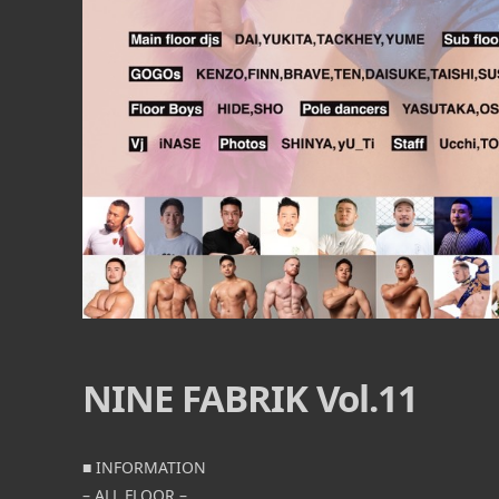
09
8月
6:00 PM -
11:00 PM
NINE FABRIK Vol.11
エプロン＋
 – [入場制限] MIX
■ INFORMATION
300/1Drink SNS・
■ INFORMATION – MAIN FLOOR – [入場
– ALL FLOOR –
[G […] ...