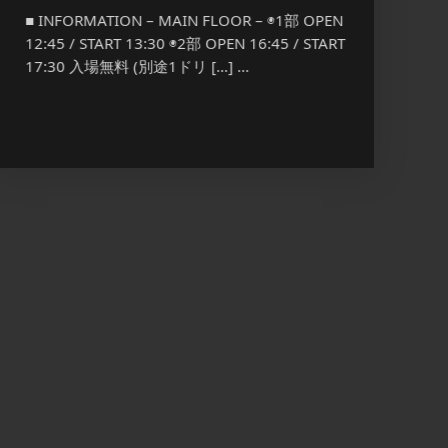
[OPEN] 
■ INFORMATION – MAIN FLOOR – ◉1部 OPEN
¥1,00
12:45 / START 13:30 ◉2部 OPEN 16:45 / START
17:30 入場無料 (別途1ドリ […] ...