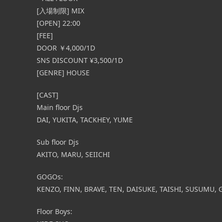
MEN ONLY [OPEN] 18:00 – 23:00 [FEE]
[入場制限] MIX
放題 通常：3,500円 エプロン or 大民・黒猫
[OPEN] 22:00
[…] ...
[FEE]
DOOR ￥4,000/1D
SNS DISCOUNT ¥3,500/1D
[GENRE] HOUSE
[CAST]
Main floor Djs
DAI, YUKITA, TACKHEY, YUME
Sub floor Djs
AKITO, MARU, SEIICHI
GOGOs:
KENZO, FINN, BRAVE, TEN, DAISUKE, TAISHI, SUSUMU, 
Floor Boys: