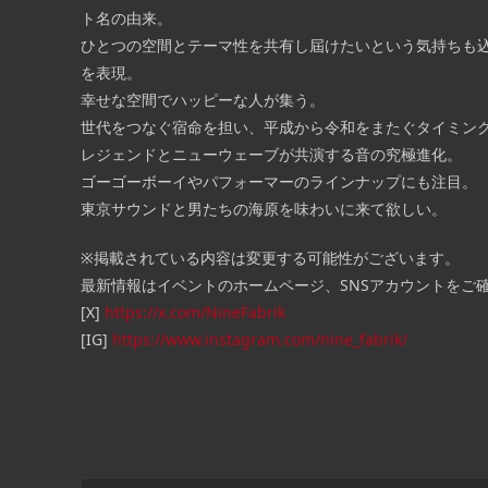
ト名の由来。
ひとつの空間とテーマ性を共有し屆けたいという気持ちも
を表現。
幸せな空間でハッピーな人が集う。
世代をつなぐ宿命を担い、平成から令和をまたぐタイミングで誕
レジェンドとニューウェーブが共演する音の究極進化。
ゴーゴーボーイやパフォーマーのラインナップにも注目。
東京サウンドと男たちの海原を味わいに来て欲しい。
※掲載されている内容は変更する可能性がございます。
最新情報はイベントのホームページ、SNSアカウントをご
[X]
https://x.com/NineFabrik
[IG]
https://www.instagram.com/nine_fabrik/