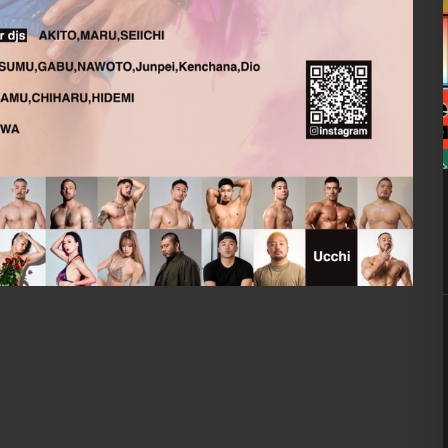
10
8月
9:00 PM
YOROZ BEAT -1st
Anniversary-
■ INFORMATION – ALL FLOOR – [入場制限] MIX
制限]