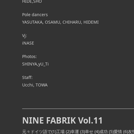
HIDE,SHO
Pole dancers
YASUTAKA, OSAMU, CHIHARU, HIDEMI
Vj:
iNASE
Photos:
SHINYA,yU_Ti
Staff:
Ucchi, TOWA
NINE FABRIK Vol.11
元々ドイツ語で(1)工場 (2)幸運 (3)幸せ (4)成功 (5)愛情 (