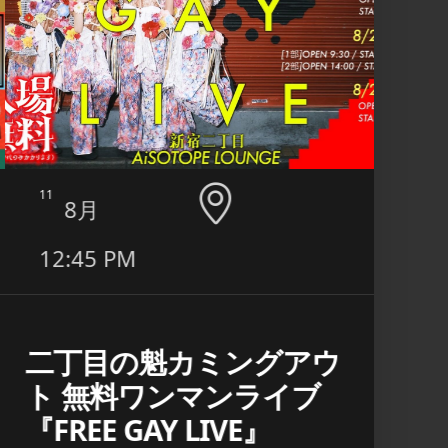
11
12
8月
12:45 PM
8:0
二丁目の魁カミングアウ
日本
ト 無料ワンマンライブ
江
『FREE GAY LIVE』
■ INFO