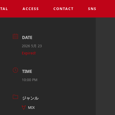
TAL
ACCESS
CONTACT
SNS
DATE
2026 5月 23
Expired!
TIME
10:00 PM
ジャンル
MIX